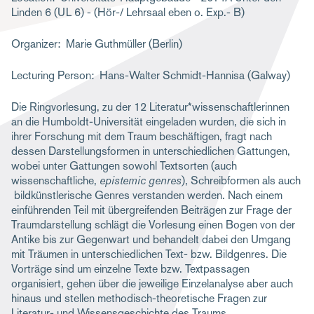
Linden 6 (UL 6) - (Hör-/ Lehrsaal eben o. Exp.- B)
m
b
Organizer
Marie Guthmüller (Berlin)
Lecturing Person
Hans-Walter Schmidt-Hannisa (Galway)
Die Ringvorlesung, zu der 12 Literatur*wissenschaftlerinnen
an die Humboldt-Universität eingeladen wurden, die sich in
ihrer Forschung mit dem Traum beschäftigen, fragt nach
dessen Darstellungsformen in unterschiedlichen Gattungen,
wobei unter Gattungen sowohl Textsorten (auch
wissenschaftliche,
epistemic genres
), Schreibformen als auch
bildkünstlerische Genres verstanden werden. Nach einem
einführenden Teil mit übergreifenden Beiträgen zur Frage der
Traumdarstellung schlägt die Vorlesung einen Bogen von der
Antike bis zur Gegenwart und behandelt dabei den Umgang
mit Träumen in unterschiedlichen Text- bzw. Bildgenres. Die
Vorträge sind um einzelne Texte bzw. Textpassagen
organisiert, gehen über die jeweilige Einzelanalyse aber auch
hinaus und stellen methodisch-theoretische Fragen zur
Literatur- und Wissensgeschichte des Traums.