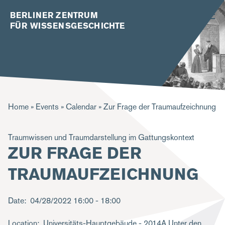
BERLINER ZENTRUM
FÜR WISSENSGESCHICHTE
B
Home
Events
Calendar
Zur Frage der Traumaufzeichnung
r
Traumwissen und Traumdarstellung im Gattungskontext
e
ZUR FRAGE DER
a
TRAUMAUFZEICHNUNG
d
c
Date
04/28/2022
16:00 - 18:00
r
u
Location
Universitäts-Hauptgebäude - 2014A Unter den