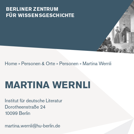
BERLINER ZENTRUM
FÜR WISSENSGESCHICHTE
P
Home
Personen & Orte
Personen
Martina Wernli
f
MARTINA WERNLI
a
d
Institut für deutsche Literatur
n
Dorotheenstraße 24
a
10099
Berlin
v
martina.wernli@hu-berlin.de
i