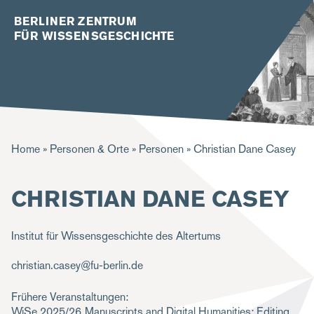
BERLINER ZENTRUM
FÜR WISSENSGESCHICHTE
P
Home
Personen & Orte
Personen
Christian Dane Casey
f
CHRISTIAN DANE CASEY
a
d
Institut für Wissensgeschichte des Altertums
n
a
christian.casey@fu-berlin.de
v
Frühere Veranstaltungen:
i
WiSe 2025/26
Manuscripts and Digital Humanities: Editing,