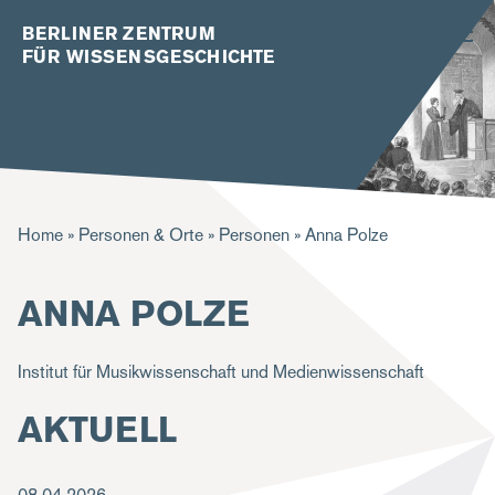
BERLINER ZENTRUM
FÜR WISSENSGESCHICHTE
P
Home
Personen & Orte
Personen
Anna Polze
f
ANNA POLZE
a
d
Institut für Musikwissenschaft und Medienwissenschaft
n
a
AKTUELL
v
i
08.04.2026