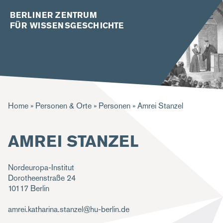
BERLINER ZENTRUM
FÜR WISSENSGESCHICHTE
P
Home
Personen & Orte
Personen
Amrei Stanzel
f
AMREI STANZEL
a
d
Nordeuropa-Institut
n
Dorotheenstraße 24
a
10117
Berlin
v
amrei.katharina.stanzel@hu-berlin.de
i