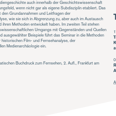
ediengeschichte auch innerhalb der Geschichtswissenschaft
ngsfeld, wenn nicht gar als eigene Subdisziplin etabliert. Das
mit den Grundannahmen und Leitfragen der
yse, wie sie sich in Abgrenzung zu, aber auch im Austausch
 ihren Methoden entwickelt haben. Im zweiten Teil stehen
swissenschaftlichen Umgangs mit Gegenständen und Quellen
1
 ausgewählter Beispiele führt das Seminar in die Methoden
T
r historischen Film- und Fernsehanalyse, der
K
len Medienarchäologie ein.
a
0
tischen Buchdruck zum Fernsehen, 2. Aufl., Frankfurt am
R
A
A