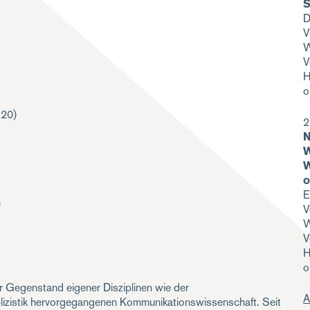
S
D
V
W
V
H
o
 20)
2
N
W
W
o
E
n
V
W
V
H
o
r Gegenstand eigener Disziplinen wie der
A
lizistik hervorgegangenen Kommunikationswissenschaft. Seit