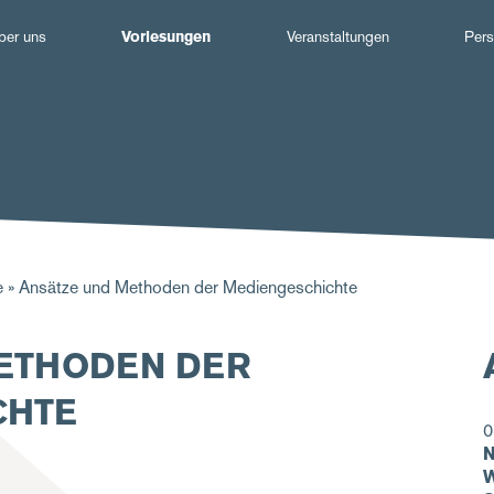
Hauptnavigation
ber uns
Vorlesungen
Veranstaltungen
Pers
e
Ansätze und Methoden der Mediengeschichte
ETHODEN DER
CHTE
0
N
W