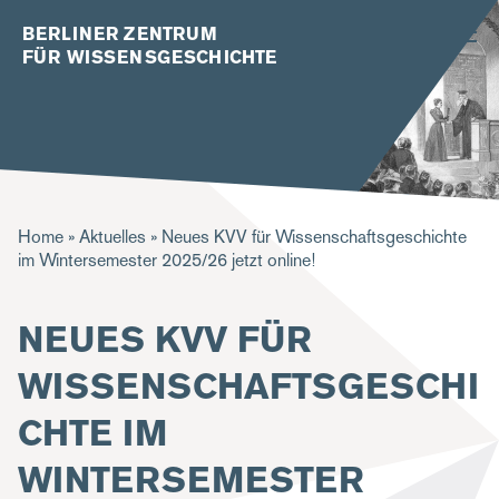
BERLINER ZENTRUM
FÜR WISSENSGESCHICHTE
P
Home
Aktuelles
Neues KVV für Wissenschaftsgeschichte
im Wintersemester 2025/26 jetzt online!
f
a
NEUES KVV FÜR
d
WISSENSCHAFTSGESCHI
n
a
CHTE IM
v
WINTERSEMESTER
i